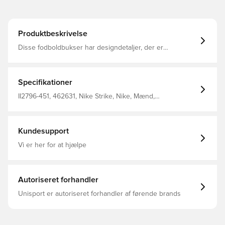
Produktbeskrivelse
Disse fodboldbukser har designdetaljer, der er
skræddersyet til fodboldens kommende stjerner, og den
svedtransporterende teknologi hjælper med at holde dig
afkølet og fokuseret, mens du finjusterer dine
færdigheder.
Specifikationer
II2796-451, 462631, Nike Strike, Nike, Mænd,
Træningsbukser, Lang, Blå, This Product Is Made With At
Least 75% Recycled Polyester Fibers, Voksne
Kundesupport
Vi er her for at hjælpe
Autoriseret forhandler
Unisport er autoriseret forhandler af førende brands