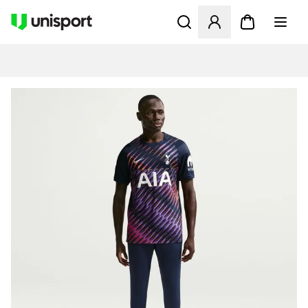
Åbner en Modal til at logge 