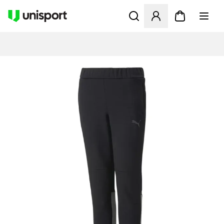
Åbner en Modal til at logge 