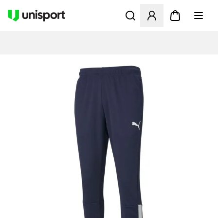
Åbner en Modal til at logge 