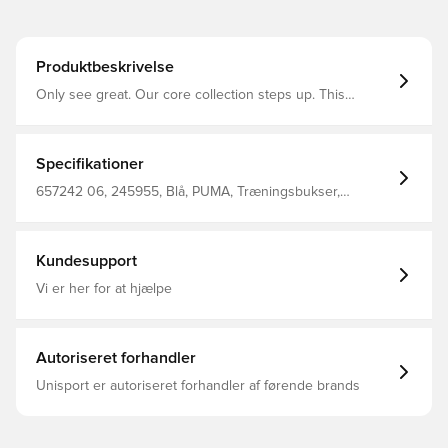
Produktbeskrivelse
Only see great. Our core collection steps up. This
collection is for those that enjoy the battle as much as
the win. A re-designed fit for high performances and
perfect wearability. For your comfort off pitch and your
matches on pitch.
Specifikationer
657242 06, 245955, Blå, PUMA, Træningsbukser,
Voksne, Lang, Unisex Pants 100%Polyester Recycled
(Knitted)
Kundesupport
Vi er her for at hjælpe
Autoriseret forhandler
Unisport er autoriseret forhandler af førende brands