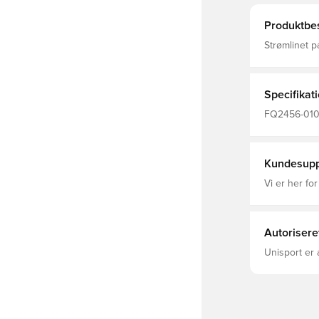
Produktbes
Strømlinet p
Det svedtran
sammensat, m
teknologi fl
og hjælper d
Specifikat
100% polyes
FQ2456-010,
Lang, Mænd,
Kundesupp
Vi er her for
Autorisere
Unisport er 