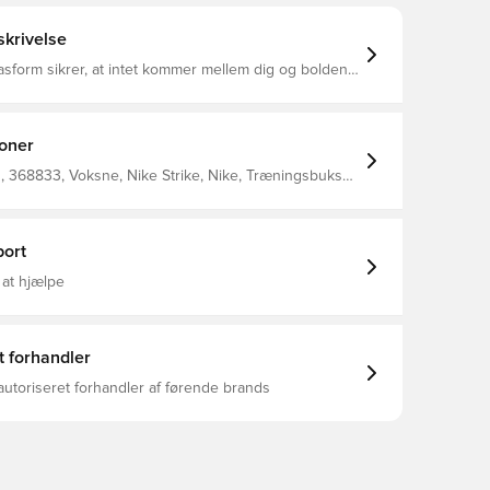
krivelse
asform sikrer, at intet kommer mellem dig og bolden
sporterende stof hjælper med at holde dig kølig og
ens du finjusterer dine færdigheder Nike Dri-Fit-
ytter sved væk fra din hud for hurtigere fordampning
ig med at forblive tør og behagelig Slank pasform
ioner
ter.
 368833, Voksne, Nike Strike, Nike, Træningsbukser,
 91% Polyester 9% Elastane, Sort
ort
 at hjælpe
t forhandler
autoriseret forhandler af førende brands