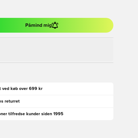
Påmind mig
gt ved køb over 699 kr
s returret
oner tilfredse kunder siden 1995