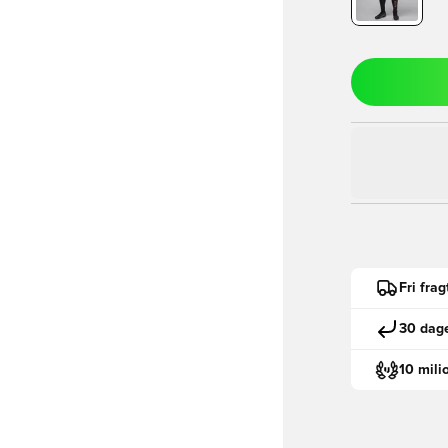
Fri fra
30 dage
10 mili