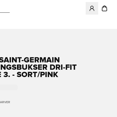
Åbner en Modal ti
 SAINT-GERMAIN
NGSBUKSER DRI-FIT
 3. - SORT/PINK
FARVER