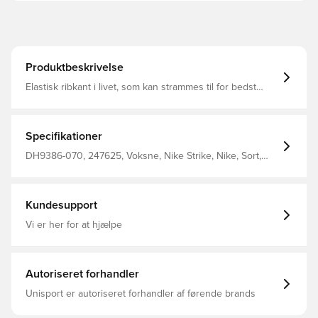
Produktbeskrivelse
Elastisk ribkant i livet, som kan strammes til for bedst
muligt fit Slim fit 55% cotton 45% polyester
Specifikationer
DH9386-070, 247625, Voksne, Nike Strike, Nike, Sort,
Mænd, Træningsbukser, Lang, 55% Cotton 45% Polyester
Kundesupport
Vi er her for at hjælpe
Autoriseret forhandler
Unisport er autoriseret forhandler af førende brands