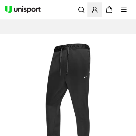
Åbner en Modal til at logge 