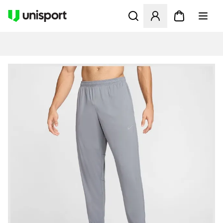
Åbner en Modal til at logge 