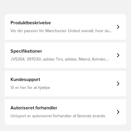
Produktbeskrivelse
Vis din passion for Manchester United overalt, hvor du
går, i disse bukser i juniorstørrelse fra adidas. Deres
iøjnefaldende design inkluderer lynlåslommer til at holde
dine væsentlige ting sikre og et reflekterende mærke til
at sætte fokus på din fodboldfandom. Strækbart materiale
Specifikationer
og AEROREADY arbejder sammen for at holde dig mobil
og fugt under kontrol. Almindelig pasform Elastiktalje med
JV5354, 397030, adidas Tiro, adidas, Mænd, Kvinder,
løbesnor Hovedmateriale: 87% Polyester(100% Genbrugs)
Træningsbukser, Lang, Børn, Sort
/ 13% Elastan AEROREADY Sidelommer med lynlås
Lynlåse ved anklerne Refleksdetaljer Lynlåse ved
anklerne
Kundesupport
Vi er her for at hjælpe
Autoriseret forhandler
Unisport er autoriseret forhandler af førende brands