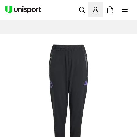
Åbner en Modal til at logge 