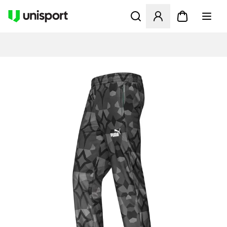
Åbner en Modal til at logge 