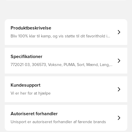
Produktbeskrivelse
Bliv 100% klar til kamp, og vis støtte til dit favorithold i
bukserne fra PUMA Lommer i siderne, hvilket giver
mulighed for opbevaring af personlige ejendele Elastisk
talje ved livet, så du kan tilpasse bukserne og finde den
perfekte pasform Regular fit
Specifikationer
772021 03, 306573, Voksne, PUMA, Sort, Mænd, Lang,
Outer Material: 100% Polyester; Side Pocket — Top: 100%
Cotton, Track pants
Kundesupport
Vi er her for at hjælpe
Autoriseret forhandler
Unisport er autoriseret forhandler af førende brands