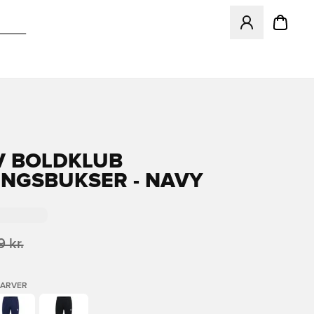
Åbner en Modal ti
 BOLDKLUB
NGSBUKSER - NAVY
 kr.
FARVER