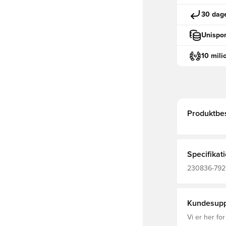
30 dage
Unispor
10 mili
Produktbes
Specifikat
230836-7929
Træningsbu
Kundesupp
Vi er her for