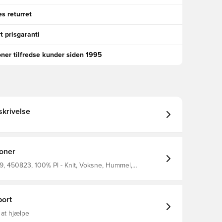
s returret
t prisgaranti
oner tilfredse kunder siden 1995
krivelse
ioner
, 450823, 100% Pl - Knit, Voksne, Hummel,
kser
ort
 at hjælpe