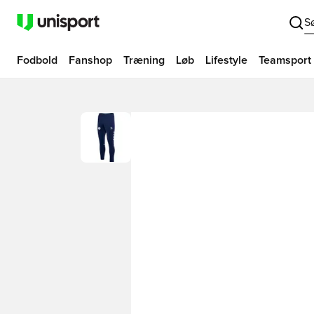
S
Fodbold
Fanshop
Træning
Løb
Lifestyle
Teamsport