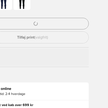
l til at logge ind eller tilmelde dig som medlem
Tilføj print
(valgfrit)
 online
id:
2-4 hverdage
gt ved køb over 699 kr