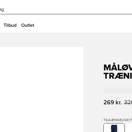
øg
Tilbud
Outlet
MÅLØV
TRÆNI
269 kr.
329
TILGÆNGELIGE 