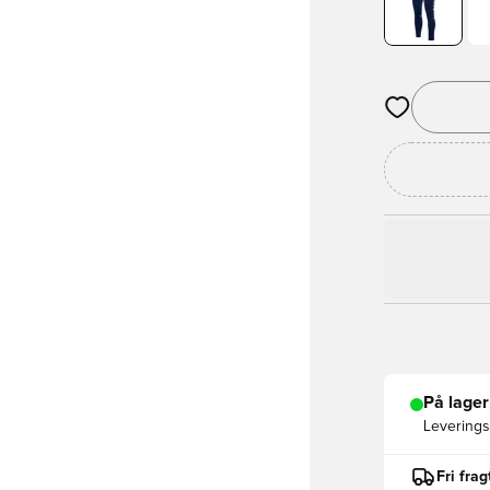
Åbner en Moda
På lager
Leveringst
Fri fra