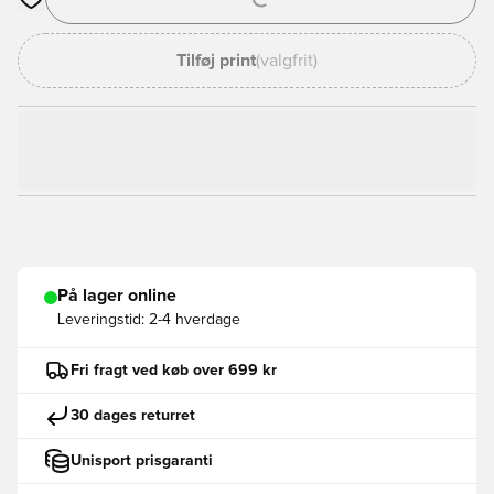
Åbner en Modal til at logge ind eller tilmelde dig som medlem
Tilføj print
(valgfrit)
På lager online
Leveringstid:
2-4 hverdage
Fri fragt ved køb over 699 kr
30 dages returret
Unisport prisgaranti