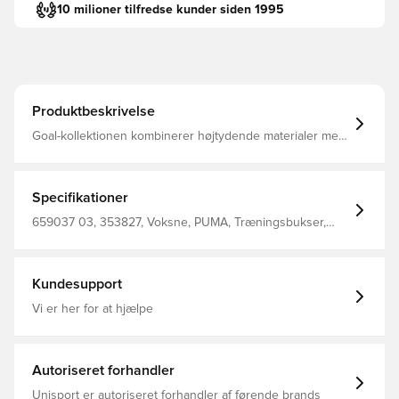
10 milioner tilfredse kunder siden 1995
Produktbeskrivelse
Goal-kollektionen kombinerer højtydende materialer med
et moderne design 100% Polyester
Specifikationer
659037 03, 353827, Voksne, PUMA, Træningsbukser,
Lang, Sort, Unisex'S Pants 90% Recycle Polyester 10%
Elastane (Knitted)
Kundesupport
Vi er her for at hjælpe
Autoriseret forhandler
Unisport er autoriseret forhandler af førende brands