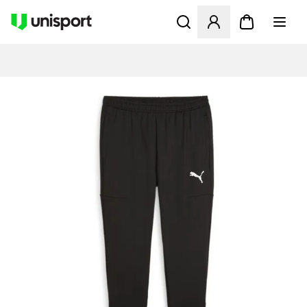
Åbner en Modal til at logge 