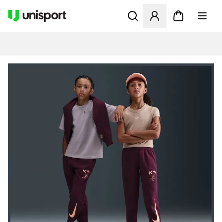
Åbner en Modal til at logge 