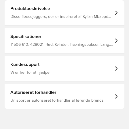
Produktbeskrivelse
Disse fleecejoggers, der er inspireret af Kylian Mbappés
karakteristiske fodboldstøvler, hjælper med at holde dig
varm og veltilpas mellem træningspassene.
Specifikationer
II1506-610, 428021, Rød, Kvinder, Træningsbukser, Lang,
Nike, Børn
Kundesupport
Vi er her for at hjælpe
Autoriseret forhandler
Unisport er autoriseret forhandler af førende brands