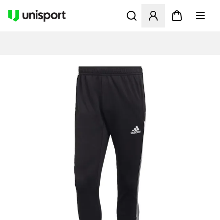
Åbner en Modal til at logge 