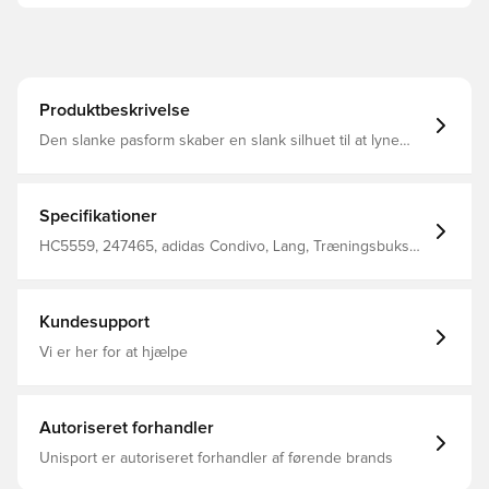
Produktbeskrivelse
Den slanke pasform skaber en slank silhuet til at lyne
rundt på banen AEROREADY transporterer fugt for at
holde dig komfortabel under højintensiv træning
Ankellynlås betyder, at du kan få dem af og på over dine
støvler Fremstillet af 100 % polyester.
Specifikationer
HC5559, 247465, adidas Condivo, Lang, Træningsbukser,
adidas, Sort, Voksne, Mænd
Kundesupport
Vi er her for at hjælpe
Autoriseret forhandler
Unisport er autoriseret forhandler af førende brands