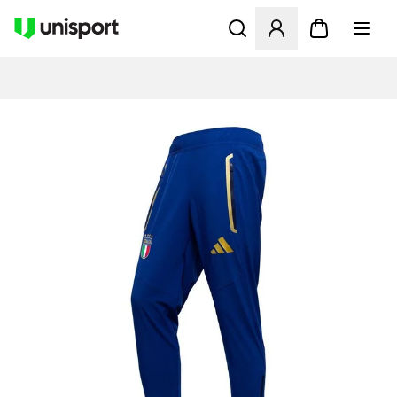
Åbner en Modal til at logge 