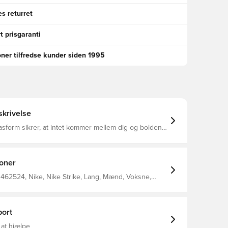
s returret
t prisgaranti
oner tilfredse kunder siden 1995
krivelse
asform sikrer, at intet kommer mellem dig og bolden
sporterende stof hjælper med at holde dig kølig og
ens du finjusterer dine færdigheder Nike Dri-Fit-
ytter sved væk fra din hud for hurtigere fordampning
ig med at forblive tør og behagelig Slank pasform
ioner
ter.
462524, Nike, Nike Strike, Lang, Mænd, Voksne,
ser, VM, Sort
ort
 at hjælpe