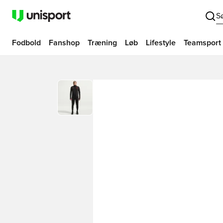
S
Fodbold
Fanshop
Træning
Løb
Lifestyle
Teamsport