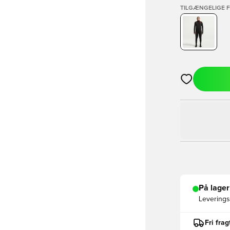
TILGÆNGELIGE 
Åbner en Moda
På lager
Leveringst
Fri fra