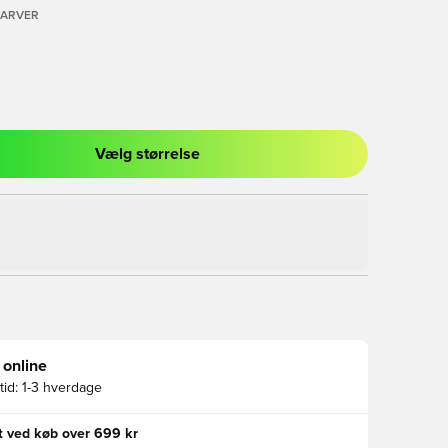
FARVER
Vælg størrelse
l til at logge ind eller tilmelde dig som medlem
 online
id:
1-3 hverdage
gt ved køb over 699 kr