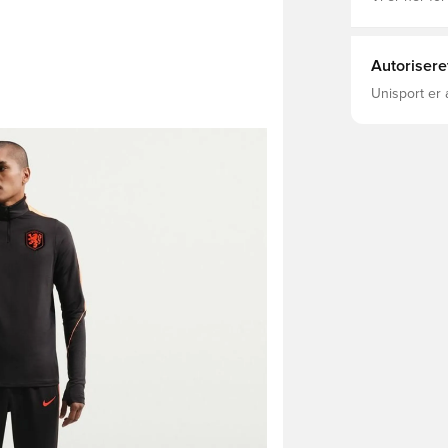
Autorisere
Unisport er 