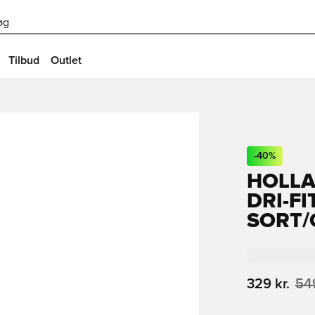
øg
Tilbud
Outlet
-
40
%
HOLL
DRI-FI
SORT
329 kr.
549