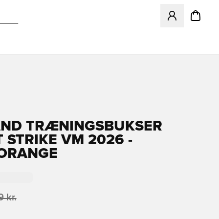
Åbner en Modal ti
AND TRÆNINGSBUKSER
T STRIKE VM 2026 -
/ORANGE
 kr.