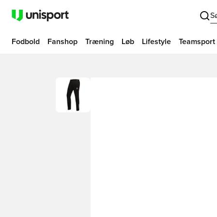
S
Fodbold
Fanshop
Træning
Løb
Lifestyle
Teamsport