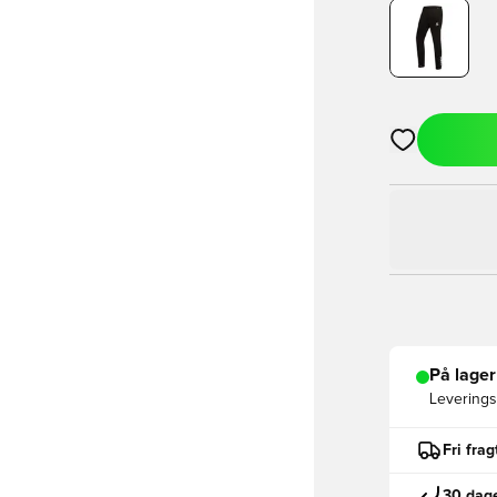
Åbner en Moda
På lager
Leveringst
Fri fra
30 dage