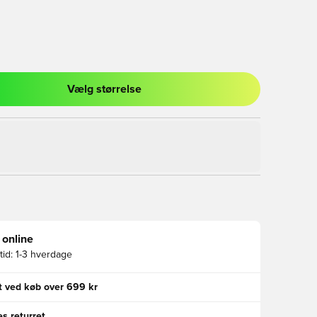
Vælg størrelse
l til at logge ind eller tilmelde dig som medlem
 online
id:
1-3 hverdage
gt ved køb over 699 kr
s returret