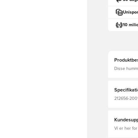
Unispor
10 mili
Produktbes
Disse hummel
BEECOOL® te
fantastisk sl
under og efte
pasfo
Specifikat
212656-2001
Kvinder, Træ
Kundesupp
Vi er her for