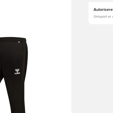
Autorisere
Unisport er 