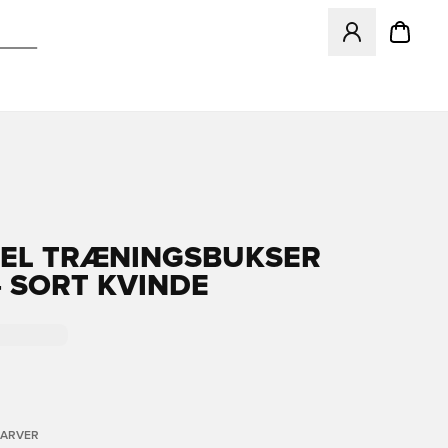
Åbner en Modal ti
EL TRÆNINGSBUKSER
- SORT KVINDE
FARVER