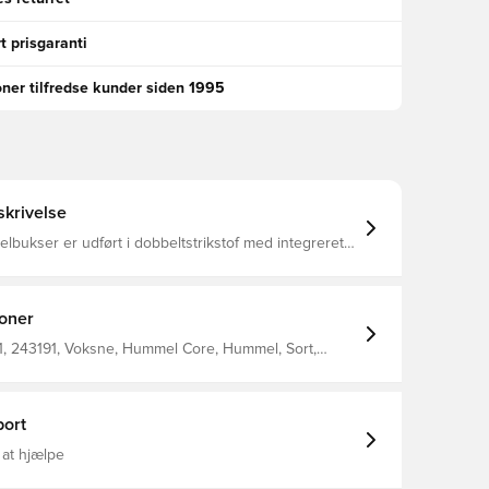
t prisgaranti
oner tilfredse kunder siden 1995
krivelse
bukser er udført i dobbeltstrikstof med integreret
knologi Stoffet har forbedret åndbarhed og en
idstyrke, samtidig med at stoffet tørrer hurtigere
r sport Justerbar snøre i taljen til perfekt individuel
rm Fremstillet i 100% polyester.
ioner
, 243191, Voksne, Hummel Core, Hummel, Sort,
ningsbukser, Lang, 98% Pl, 2% Ea - Knit
ort
 at hjælpe