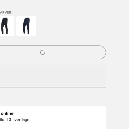
FARVER
l til at logge ind eller tilmelde dig som medlem
 online
id:
1-3 hverdage