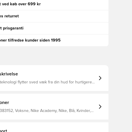
gt ved køb over 699 kr
s returret
t prisgaranti
oner tilfredse kunder siden 1995
krivelse
-teknologi flytter sved væk fra din hud for hurtigere
og hjælper dig med at holde dig tør og komfortabel
sform for en afslappet, nem fornemmelse
ed lynlås Elastisk linning med indvendig snøre
ter
ioner
383152, Voksne, Nike Academy, Nike, Blå, Kvinder,
ser, Lang, This Product Is Made With 100% Recycled
bers
ort