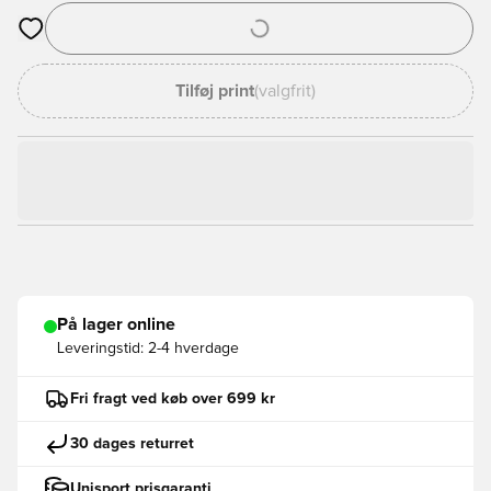
Åbner en Modal til at logge ind eller tilmelde dig som medlem
Tilføj print
(valgfrit)
På lager online
Leveringstid:
2-4 hverdage
Fri fragt ved køb over 699 kr
30 dages returret
Unisport prisgaranti