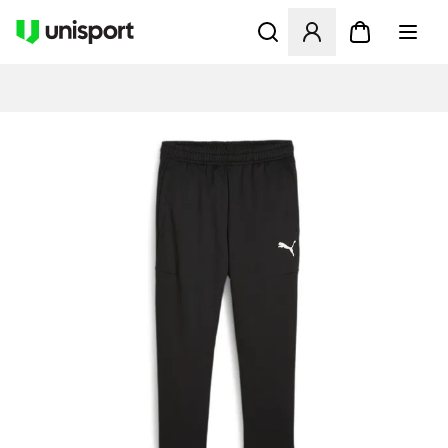
Åbner en Modal til at logge 