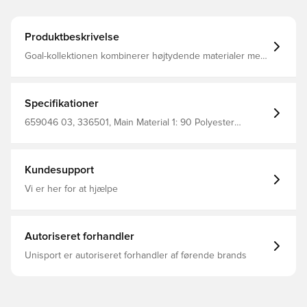
Produktbeskrivelse
Goal-kollektionen kombinerer højtydende materialer med
et moderne design 100% Polyester
Specifikationer
659046 03, 336501, Main Material 1: 90 Polyester
Recycled, 10 Elastane - Terry - 230.00 G/M² - Piece Dyed
- Chemical - Absorbency&/Or Wicking - Drycell (Fun/001),
PUMA, Mænd, Kvinder, Træningsbukser, Lang, Sort, Børn
Kundesupport
Vi er her for at hjælpe
Autoriseret forhandler
Unisport er autoriseret forhandler af førende brands