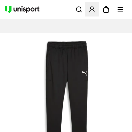
Åbner en Modal til at logge 