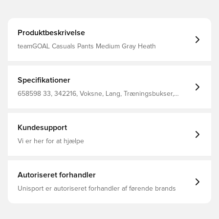
Produktbeskrivelse
teamGOAL Casuals Pants Medium Gray Heath
Specifikationer
658598 33, 342216, Voksne, Lang, Træningsbukser,
Mænd, PUMA, Grå, Main Material 1: 40 Polyester, 38
Cotton, 22 Cotton Recycled - Baby Terry - 260.00 G/M² -
Fibre Dyed - Chemical- Wicking (Bio-Based)
Kundesupport
Vi er her for at hjælpe
Autoriseret forhandler
Unisport er autoriseret forhandler af førende brands