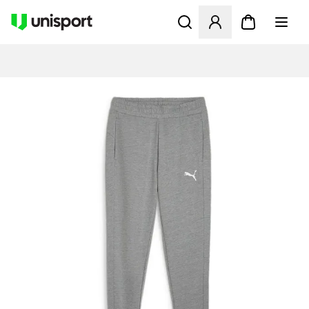
Åbner en Modal til at logge 