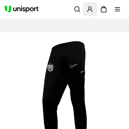
Åbner en Modal til at logge 