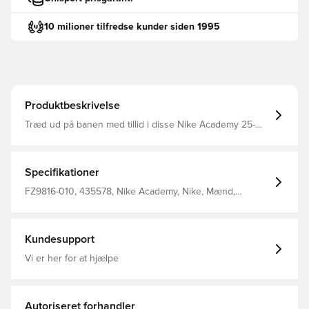
10 milioner tilfredse kunder siden 1995
Produktbeskrivelse
Træd ud på banen med tillid i disse Nike Academy 25-
bukser, der er designet til at løfte dit spil til det næste
niveau Lynlåslommer på siderne, der giver mulighed for
opbevaring af personlige ejendele Dri-FIT er et åndbart,
hurtigtørrende letvægtsmateriale, der transporterer fugt
Specifikationer
væk fra kroppen og holder dig tør, komfortabel og
fokuseret hele tiden Lynlås ved anklerne Fremstillet af
FZ9816-010, 435578, Nike Academy, Nike, Mænd,
100% polyester.
Kvinder, Træningsbukser, Lang, 100% Polyester, Sort,
Børn
Kundesupport
Vi er her for at hjælpe
Autoriseret forhandler