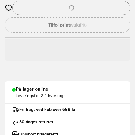
Åbner en Modal til at logge ind eller tilmelde dig som medlem
Tilføj print
(valgfrit)
På lager online
Leveringstid:
2-4 hverdage
Fri fragt ved køb over 699 kr
30 dages returret
Unisport prisgaranti