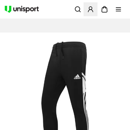
Åbner en Modal til at logge 