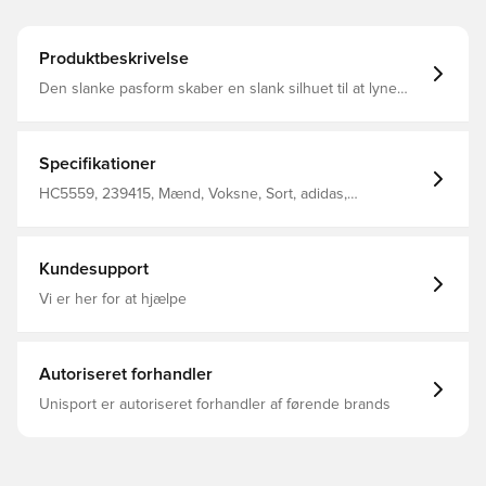
Produktbeskrivelse
Den slanke pasform skaber en slank silhuet til at lyne
rundt på banen AEROREADY transporterer fugt for at
holde dig komfortabel under højintensiv træning
Ankellynlås betyder, at du kan få dem af og på over dine
støvler Fremstillet af 100 % polyester.
Specifikationer
HC5559, 239415, Mænd, Voksne, Sort, adidas,
Træningsbukser, Lang, adidas Condivo
Kundesupport
Vi er her for at hjælpe
Autoriseret forhandler
Unisport er autoriseret forhandler af førende brands