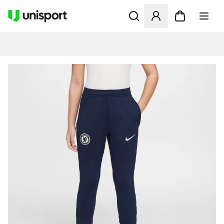
Åbner en Modal til at logge 