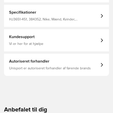
holde dig kølig og sammensat, mens du finjusterer dine
færdigheder Nike Dri-Fit-teknologi flytter sved væk fra
din hud for hurtigere fordampning og hjælper dig med at
Specifikationer
forblive tør og behagelig Slank pasform 100% polyester.
HJ3651-451, 384352, Nike, Mænd, Kvinder,
Træningsbukser, Lang, 100% Polyester, Børn, Blå
Kundesupport
Vi er her for at hjælpe
Autoriseret forhandler
Unisport er autoriseret forhandler af førende brands
Anbefalet til dig