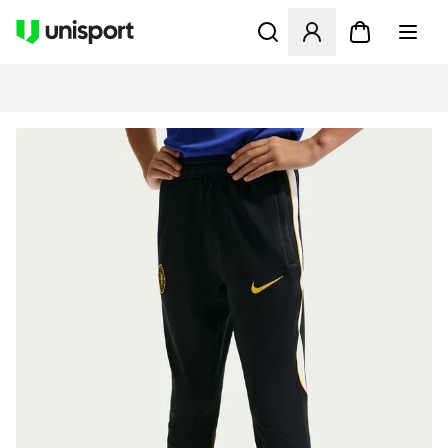
Åbner en Modal til at logge 