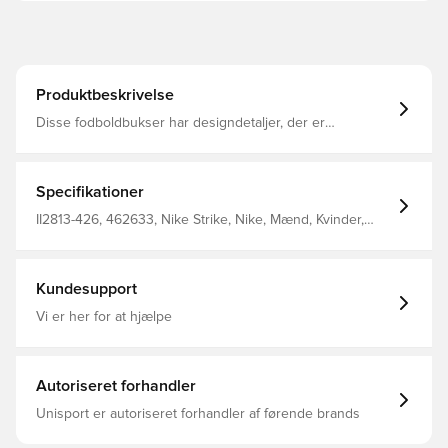
Produktbeskrivelse
Disse fodboldbukser har designdetaljer, der er
skræddersyet til fodboldens kommende stjerner, og den
svedtransporterende teknologi hjælper med at holde dig
afkølet og fokuseret, mens du finjusterer dine
færdigheder.
Specifikationer
II2813-426, 462633, Nike Strike, Nike, Mænd, Kvinder,
Træningsbukser, Lang, Blå, This Product Is Made With At
Least 75% Recycled Polyester Fibers, Børn
Kundesupport
Vi er her for at hjælpe
Autoriseret forhandler
Unisport er autoriseret forhandler af førende brands