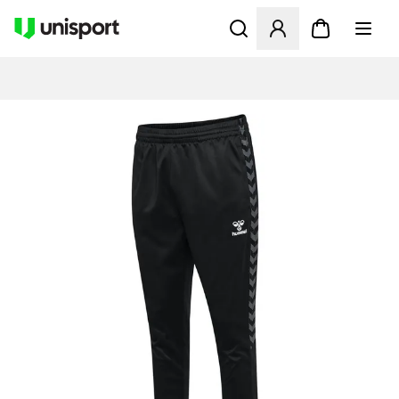
Åbner en Modal til at logge 