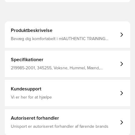
Produktbeskrivelse
Bevæg dig komfortabelt i mlAUTHENTIC TRAINING
PANTS, som er fremstillet af interlockstof i 100%
genanvendt polyester til at give dig fremragende
formbevarelse og åndbarhed. En ribbet indsats giver
øget fleksibilitet og komfort, mens en justerbar snøretalje
Specifikationer
sikrer perfekt pasform, som ikke glider. Interlockstof i
100% genanvendt polyester Justerbar snøretalje Printet
219985-2001, 345255, Voksne, Hummel, Mænd,
logo Vinkelbånd i siderne 100% polyester
Træningsbukser, Lang, Sort, 100% Pl - Knit
Kundesupport
Vi er her for at hjælpe
Autoriseret forhandler
Unisport er autoriseret forhandler af førende brands