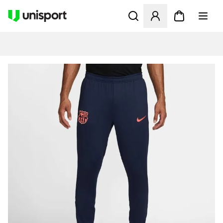
Åbner en Modal til at logge 