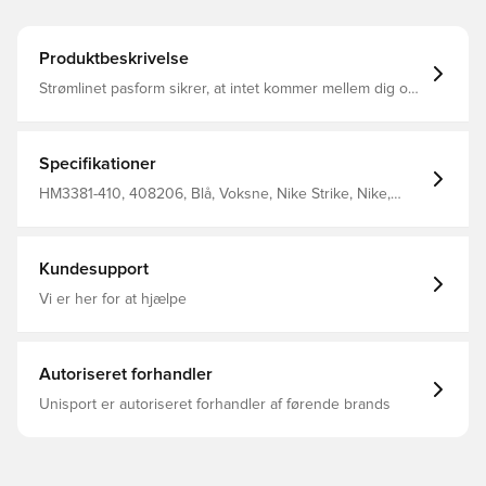
Produktbeskrivelse
Strømlinet pasform sikrer, at intet kommer mellem dig og
bolden Det svedtransporterende stof hjælper med at
holde dig kølig og sammensat, mens du finjusterer dine
færdigheder Nike Dri-Fit-teknologi flytter sved væk fra
din hud for hurtigere fordampning og hjælper dig med at
Specifikationer
forblive tør og behagelig Slank pasform 100% polyester.
HM3381-410, 408206, Blå, Voksne, Nike Strike, Nike,
Træningsbukser, Lang, Mænd, 91% Polyester 9% Elastane,
Nike T90
Kundesupport
Vi er her for at hjælpe
Autoriseret forhandler
Unisport er autoriseret forhandler af førende brands