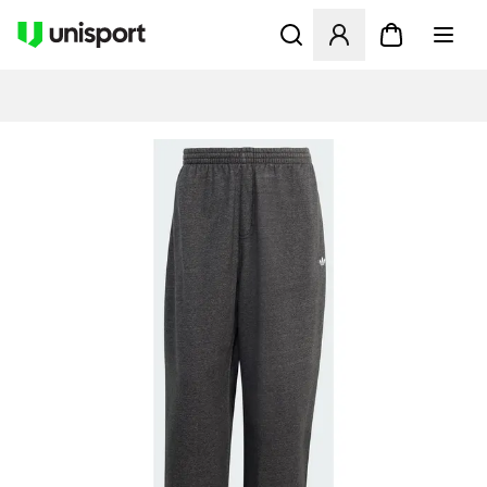
Åbner en Modal til at logge 