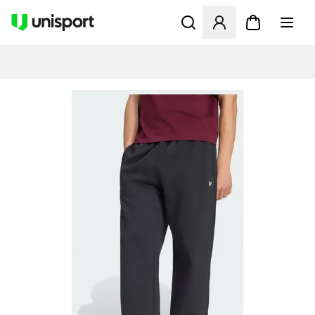
Åbner en Modal til at logge 