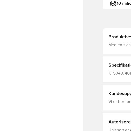
10 mili
Produktbes
Med en slan
designet til
afslappet.Tr
der giver en 
hverdagsloo
Specifikat
du kan bevæg
fitnesscente
KT5048, 461
træningsbukser
pasform Løb
Polyester(1
Genbrugs) P
Kundesupp
Vi er her for
Autorisere
Unisport er 