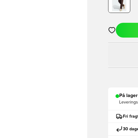
Åbner en Moda
På lager
Leveringst
Fri fra
30 dage