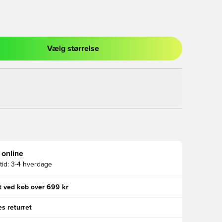
Vælg størrelse
l til at logge ind eller tilmelde dig som medlem
 online
id:
3-4 hverdage
gt ved køb over 699 kr
s returret