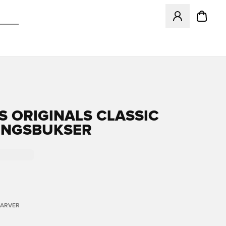
Åbner en Modal ti
S ORIGINALS CLASSIC
INGSBUKSER
FARVER