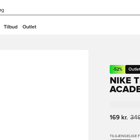
øg
Tilbud
Outlet
-
52
%
Outle
NIKE T
ACADE
169 kr.
349
TILGÆNGELIGE 