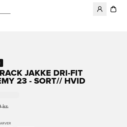
Åbner en Modal ti
t
RACK JAKKE DRI-FIT
MY 23 - SORT// HVID
 kr.
FARVER