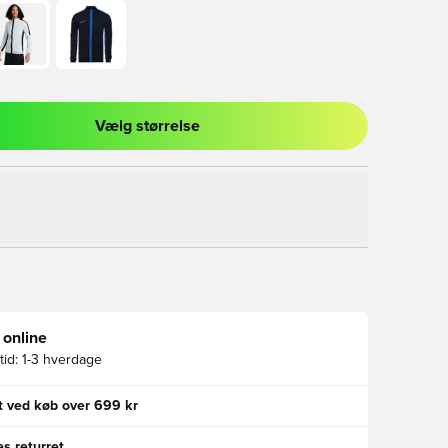
Vælg størrelse
l til at logge ind eller tilmelde dig som medlem
 online
id:
1-3 hverdage
gt ved køb over 699 kr
s returret