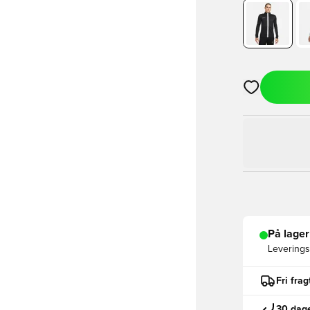
Åbner en Moda
På lager
Leveringst
Fri fra
30 dage