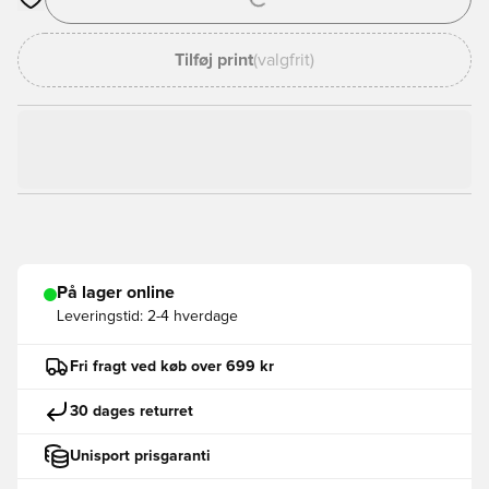
Åbner en Modal til at logge ind eller tilmelde dig som medlem
Tilføj print
(valgfrit)
På lager online
Leveringstid:
2-4 hverdage
Fri fragt ved køb over 699 kr
30 dages returret
Unisport prisgaranti