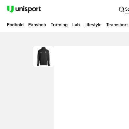
S
Fodbold
Fanshop
Træning
Løb
Lifestyle
Teamsport