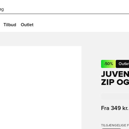
øg
Tilbud
Outlet
-
50
%
Outle
JUVEN
ZIP OG
Fra
349 kr.
TILGÆNGELIGE 