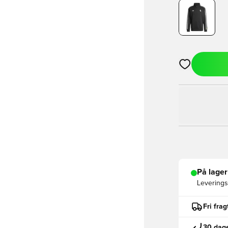
Åbner en Moda
På lager
Leveringst
Fri fra
30 dage