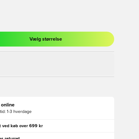
Vælg størrelse
l til at logge ind eller tilmelde dig som medlem
 online
id:
1-3 hverdage
gt ved køb over 699 kr
s returret