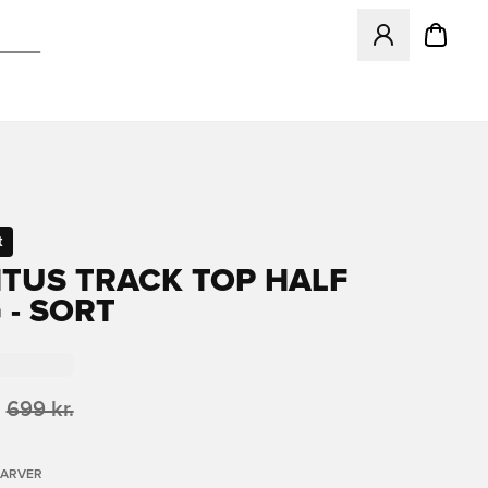
Åbner en Modal ti
t
TUS TRACK TOP HALF
 - SORT
699 kr.
FARVER