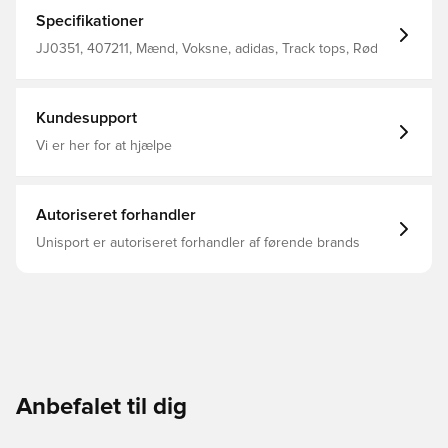
banen og i byen. En Trefoil og Tysklands
kvindeholdsmærke på brystet skiller sig ud fra de
Specifikationer
bordeauxrøde farver på holdets udebanesæt. Løs
pasform Fuld lynlås med opretstående krave 100 %
JJ0351, 407211, Mænd, Voksne, adidas, Track tops, Rød
polyester (genanvendt) Forlommer Heldækkende grafik
Tysklands kvindeholds mærke
Kundesupport
Vi er her for at hjælpe
Autoriseret forhandler
Unisport er autoriseret forhandler af førende brands
Anbefalet til dig