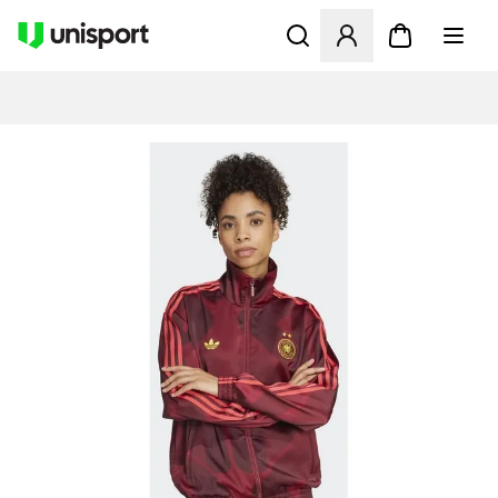
Åbner en Modal til at logge 