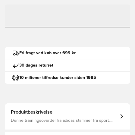
Fri fragt ved køb over 699 kr
30 dages returret
10 milioner tilfredse kunder siden 1995
Produktbeskrivelse
Denne træningsoverdel fra adidas stammer fra sport,
men handler om stil. Den er fremstillet af satinmateriale
med et glansfuldt look, og hører lige godt hjemme på