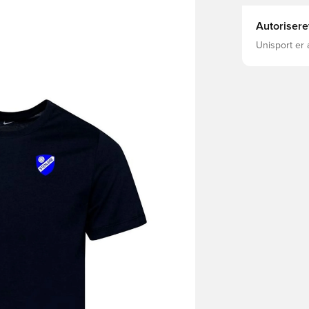
Autorisere
Unisport er 