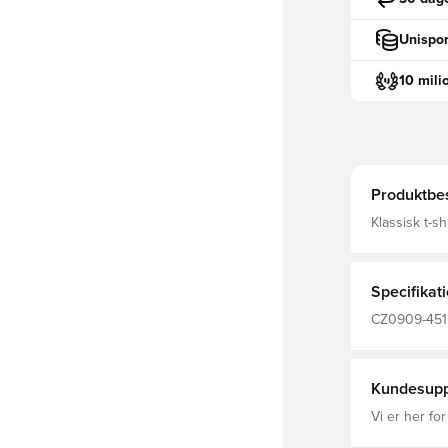
Unispor
10 mili
Produktbes
Klassisk t-s
nedkølet når
populære Park 20
Specifikat
CZ0909-451, 
ærmet, 100%
Kundesupp
Vi er her for