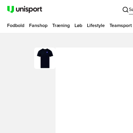
S
Fodbold
Fanshop
Træning
Løb
Lifestyle
Teamsport