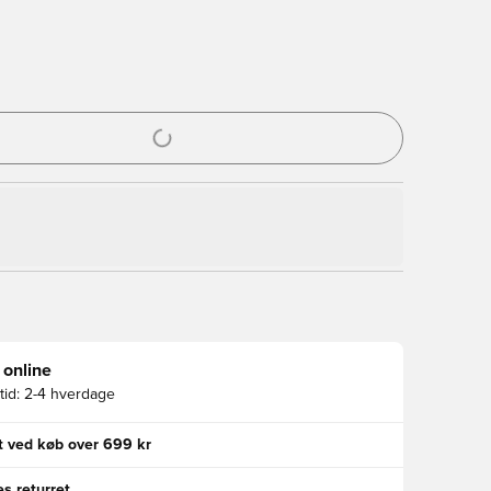
l til at logge ind eller tilmelde dig som medlem
 online
id:
2-4 hverdage
gt ved køb over 699 kr
s returret