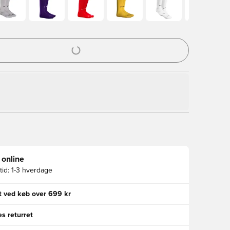
l til at logge ind eller tilmelde dig som medlem
 online
id:
1-3 hverdage
gt ved køb over 699 kr
s returret