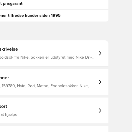
t prisgaranti
oner tilfredse kunder siden 1995
krivelse
ke. Sokken er udstyret med Nike Dri-
yder at de har en ventilerende og præstations-
ffekt.
ioner
 159780, Hvid, Rød, Mænd, Fodboldsokker, Nike,
trøjer, Hjemmebanesæt, 100% Textile
ort
 at hjælpe