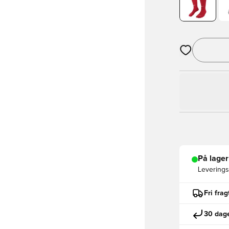
Åbner en Moda
På lager
Leveringst
Fri fra
30 dage