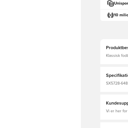
Unispor
10 mili
Produktbes
Klassisk fodboldsok fra Ni
FIT, som bet
fremmende e
Specifikat
SX5728-648,
Voksne, Fan
Kundesupp
Vi er her for