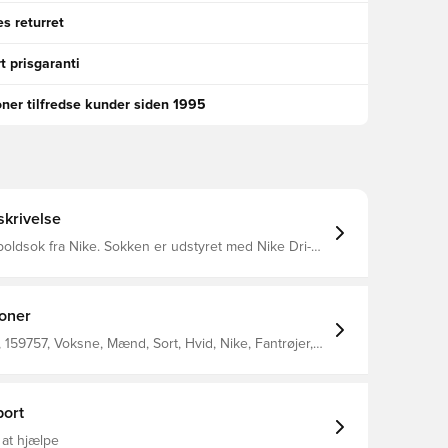
s returret
t prisgaranti
oner tilfredse kunder siden 1995
krivelse
ke. Sokken er udstyret med Nike Dri-
yder at de har en ventilerende og præstations-
ffekt.
ioner
159757, Voksne, Mænd, Sort, Hvid, Nike, Fantrøjer,
, 100% Textile
ort
 at hjælpe