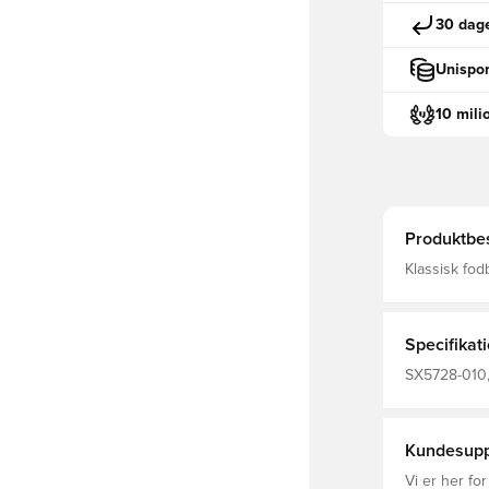
30 dage
Unispor
10 mili
Produktbes
Klassisk fodboldsok fra Ni
FIT, som bet
fremmende e
Specifikat
SX5728-010, 
Målmandssæt
Kundesupp
Vi er her for