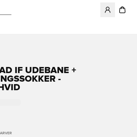
Åbner en Modal ti
AD IF UDEBANE +
NGSSOKKER -
HVID
FARVER