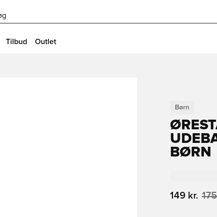
øg
Tilbud
Outlet
Børn
ØREST
UDEBA
BØRN
149 kr.
175