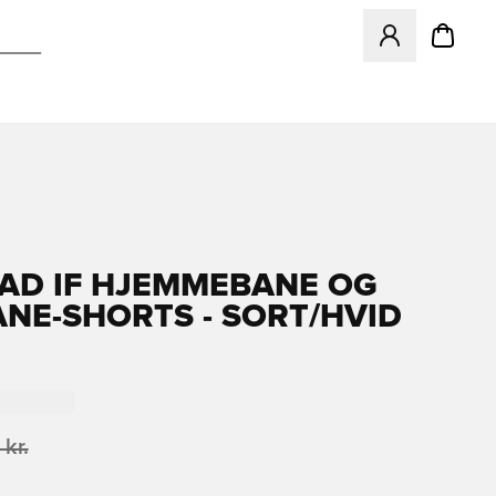
Åbner en Modal ti
AD IF HJEMMEBANE OG
NE-SHORTS - SORT/HVID
 kr.