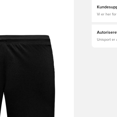
Kundesupp
Vi er her for
Autorisere
Unisport er 