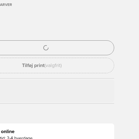
FARVER
l til at logge ind eller tilmelde dig som medlem
Tilføj print
(valgfrit)
 online
id:
2-4 hverdage