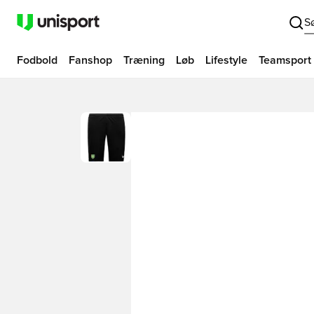
S
Fodbold
Fanshop
Træning
Løb
Lifestyle
Teamsport