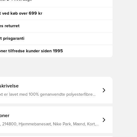
gt ved køb over 699 kr
s returret
t prisgaranti
oner tilfredse kunder siden 1995
krivelse
kt er lavet med 100% genanvendte polyesterfibre
 er lavet med Nikes velkendte Dri-FIT materiale, som
æk fra kroppen, så du holdes tør og komfortabel.
er uden egen underbuks, og har en elastik i livet
lyester. Personaliser
ioner
 to bogstaver eller to tal. Perfekt til initialer eller
 214800, Hjemmebanesæt, Nike Park, Mænd, Kort,
Børn, This Product Is Made With 100% Recycled
bers