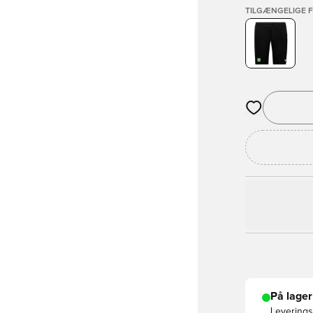
TILGÆNGELIGE 
Åbner en Moda
På lager
Leveringst