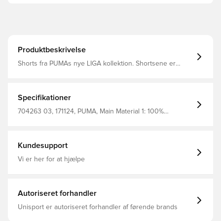
Produktbeskrivelse
Shorts fra PUMAs nye LIGA kollektion. Shortsene er
fremstillet med PUMAs dryCELL teknologi, som er et
åndbart, hurtigtørrende letvægts materiale, der leder
sved og fugt væk fra kroppen, så du altid holdes tør og
komfortabel. Shortsene er lavet med elastisk linning, med
Specifikationer
indre snøresnor, så du kan få et behageligt og tæt fit
omkring livet. Derudover er der indershorts, lavet i et
704263 03, 171124, PUMA, Main Material 1: 100%
vævet polyester materiale. Fremstillet i 100% polyester.
Polyester - Interlock - 137.00 G/M² - Piece Dyed -
Chemical- Wicking (Midori) - Drycell (Fun/001)
Kundesupport
Vi er her for at hjælpe
Autoriseret forhandler
Unisport er autoriseret forhandler af førende brands