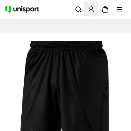
Åbner en Modal til at logge 