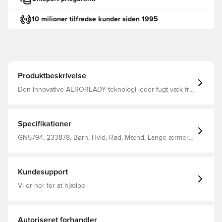
10 milioner tilfredse kunder siden 1995
Produktbeskrivelse
Den innovative AEROREADY teknologi leder fugt væk fra
kroppen, så du efterlades komfortabel, tør og afkølet
Modellen er lavet med Primegreen, som er højtydende,
genanvendte materialer og tøj af dette har minimum 40%
genanvendt indhold Rund ribhals Regular fit Fremstillet i
Specifikationer
100% genanvendt polyester.
GN5794, 233878, Børn, Hvid, Rød, Mænd, Lange ærmer,
adidas, Målmandssæt, Fantrøjer
Kundesupport
Vi er her for at hjælpe
Autoriseret forhandler