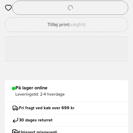
Åbner en Modal til at logge ind eller tilmelde dig som medlem
Tilføj print
(valgfrit)
På lager online
Leveringstid:
2-4 hverdage
Fri fragt ved køb over 699 kr
30 dages returret
Unisport prisgaranti