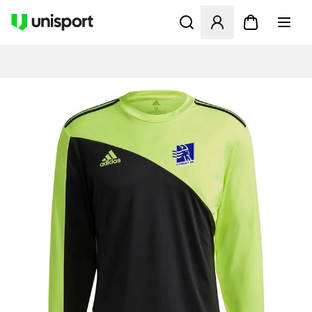
Åbner en Modal til at logge 