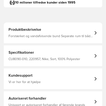
10 milioner tilfredse kunder siden 1995
Produktbeskrivelse
Forstærket og vandafvisende bund Separate rum til både
våde og tørre ejendele Måler 25 x 12 x 12 Fremstillet i
100% polyester
Specifikationer
CU8090-010, 220957, Nike, Sort, 100% Polyester
Kundesupport
Vi er her for at hjælpe
Autoriseret forhandler
Unisport er autoriseret forhandler af førende brands