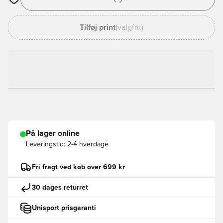
Åbner en Modal til at logge ind eller tilmelde dig som medlem
Tilføj print
(valgfrit)
På lager online
Leveringstid:
2-4 hverdage
Fri fragt ved køb over 699 kr
30 dages returret
Unisport prisgaranti