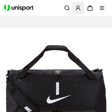
Åbner en Modal til at logge 