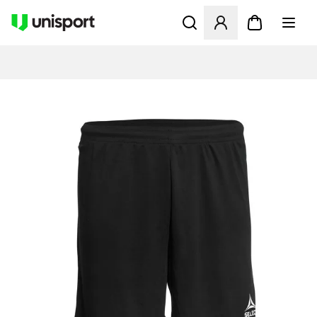
Åbner en Modal til at logge 