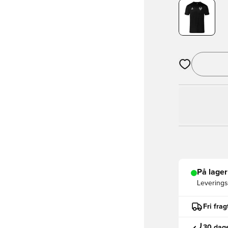
Åbner en Moda
På lager
Leveringst
Fri fra
30 dage