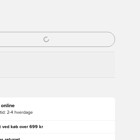
l til at logge ind eller tilmelde dig som medlem
 online
id:
2-4 hverdage
gt ved køb over 699 kr
s returret