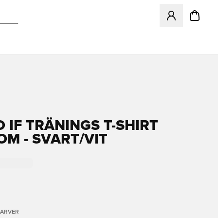
Åbner en Modal ti
 IF TRÄNINGS T-SHIRT
M - SVART/VIT
FARVER