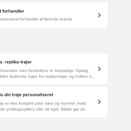
t forhandler
autoriseret forhandler af førende brands
s. replika-trøjer
 hinanden, men forskellene er betydelige. Opdag,
ller Authentic trøjer fra replika-trøjer, og hvilken der
or dig.
u din trøje personaliseret
øje er ikke komplet uden navn og nummer, hvad
din yndlingsspillers eller dit eget. Sådan gør du: