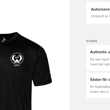
Autorisere
Unisport er 
GUIDES
Authentic v
De kan ligne
hvad der adski
er den rette f
Sådan får d
En fodboldtr
enten det er 