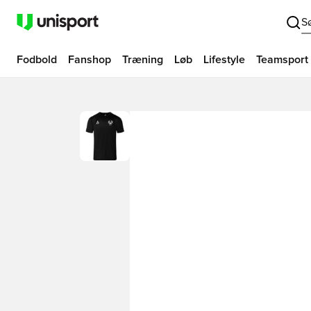
S
Fodbold
Fanshop
Træning
Løb
Lifestyle
Teamsport