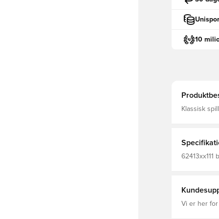
Unispor
10 mili
Produktbes
Klassisk spil
leder fugt v
fokuseret Model
100% polyes
Specifikat
62413xx111 b
ærmet
Kundesupp
Vi er her for