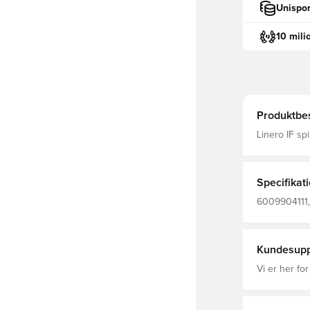
Unispor
10 mili
Produktbes
Linero IF spi
medlemmer af klubben. Silikonep
Specifikat
6009904111, 
Kundesupp
Vi er her for