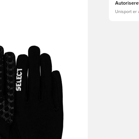
Autorisere
Unisport er 