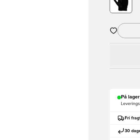
Åbner en Moda
På lager
Leveringst
Fri fra
30 dage