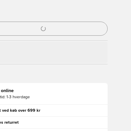
l til at logge ind eller tilmelde dig som medlem
 online
id:
1-3 hverdage
gt ved køb over 699 kr
s returret