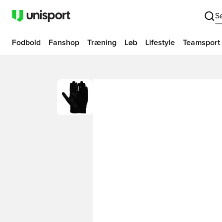
S
Fodbold
Fanshop
Træning
Løb
Lifestyle
Teamsport