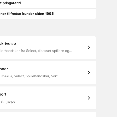
t prisgaranti
oner tilfredse kunder siden 1995
krivelse
llerhandsker fra Select, tilpasset spillere og
rint på håndfladen for et mere
sikkert greb, når du kaster. 95% nylon og 5% elastan
ioner
214767, Select, Spillehandsker, Sort
ort
 at hjælpe