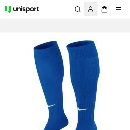
Åbner en Modal til at logge 