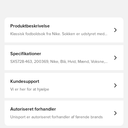
Produktbeskrivelse
Klassisk fodboldsok fra Nike. Sokken er udstyret med
Nike Dri-FIT, som betyder at de har en ventilerende og
præstations-fremmende effekt.
Specifikationer
SX5728-463, 200369, Nike, Blå, Hvid, Mænd, Voksne,
100% Textile
Kundesupport
Vi er her for at hjælpe
Autoriseret forhandler
Unisport er autoriseret forhandler af førende brands