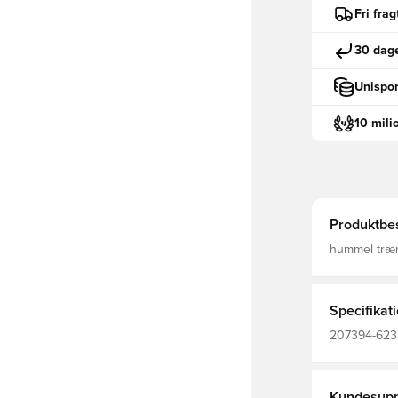
Fri fra
30 dage
Unispor
10 mili
Produktbes
hummel træni
åndbare mat
teknologien
Specifikat
207394-6235
T-shirts, 100
Kundesupp