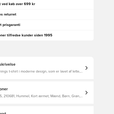
gt ved køb over 699 kr
s returret
t prisgaranti
oner tilfredse kunder siden 1995
krivelse
ngs t-shirt i moderne design, som er lavet af lette,
erialer med en tætsiddende pasform BEECOOL®-
 sørger for en behagelig kropstemperatur både
udendørs og indendørs Slim fit Fremstillet i 100% polyester.
ioner
, 210681, Hummel, Kort ærmet, Mænd, Børn, Grøn,
% Pl - Knit
ort