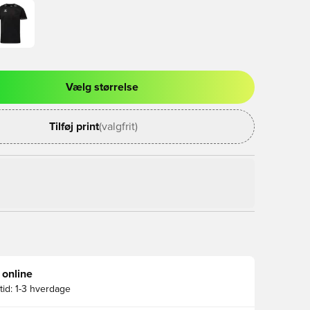
Vælg størrelse
l til at logge ind eller tilmelde dig som medlem
Tilføj print
(valgfrit)
 online
id:
1-3 hverdage