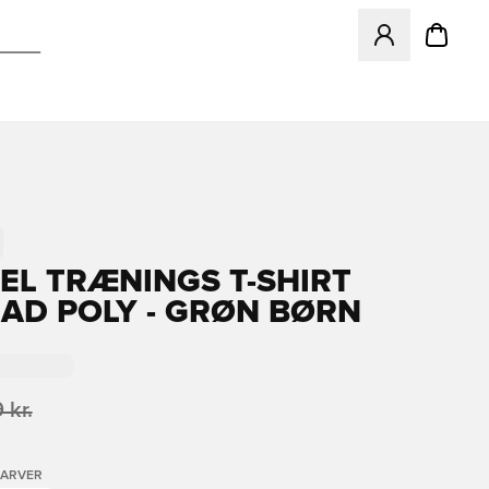
Åbner en Modal ti
L TRÆNINGS T-SHIRT
AD POLY - GRØN BØRN
 kr.
FARVER