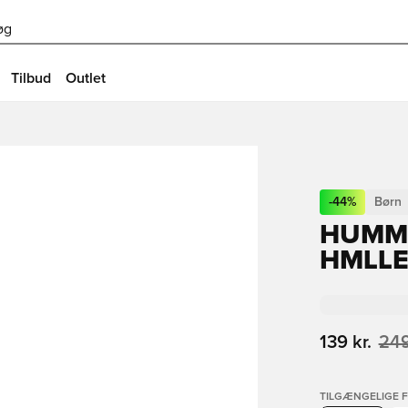
øg
Tilbud
Outlet
-
44
%
Børn
HUMME
HMLLE
139 kr.
249
TILGÆNGELIGE 