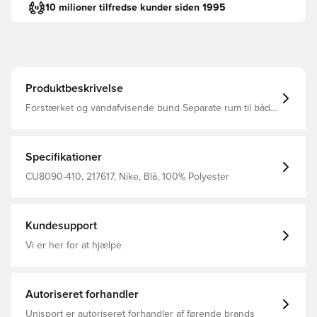
10 milioner tilfredse kunder siden 1995
Produktbeskrivelse
Forstærket og vandafvisende bund Separate rum til både
våde og tørre ejendele Måler 25 x 12 x 12 Fremstillet i
100% polyester
Specifikationer
CU8090-410, 217617, Nike, Blå, 100% Polyester
Kundesupport
Vi er her for at hjælpe
Autoriseret forhandler
Unisport er autoriseret forhandler af førende brands