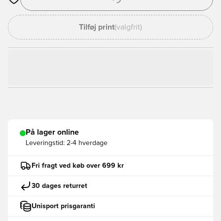
Åbner en Modal til at logge ind eller tilmelde dig som medlem
Tilføj print
(valgfrit)
På lager online
Leveringstid:
2-4 hverdage
Fri fragt ved køb over 699 kr
30 dages returret
Unisport prisgaranti