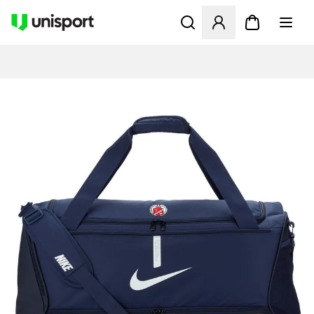
Åbner en Modal til at logge 