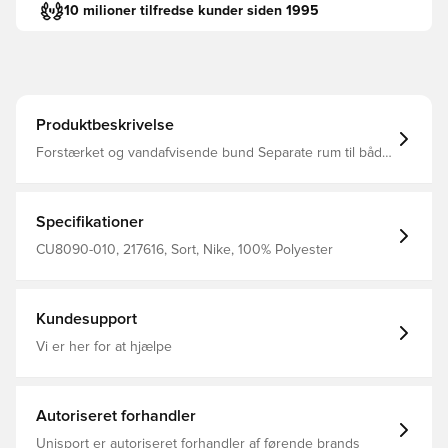
10 milioner tilfredse kunder siden 1995
Produktbeskrivelse
Forstærket og vandafvisende bund Separate rum til både
våde og tørre ejendele Måler 25 x 12 x 12 Fremstillet i
100% polyester
Specifikationer
CU8090-010, 217616, Sort, Nike, 100% Polyester
Kundesupport
Vi er her for at hjælpe
Autoriseret forhandler
Unisport er autoriseret forhandler af førende brands