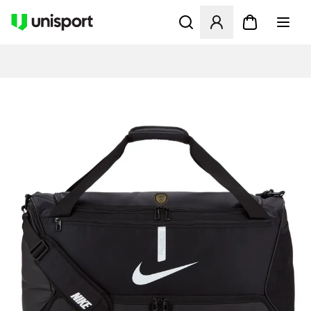
Åbner en Modal til at logge 