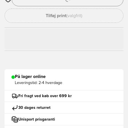
Åbner en Modal til at logge ind eller tilmelde dig som medlem
Tilføj print
(valgfrit)
På lager online
Leveringstid:
2-4 hverdage
Fri fragt ved køb over 699 kr
30 dages returret
Unisport prisgaranti