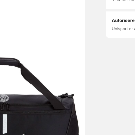
Autorisere
Unisport er 