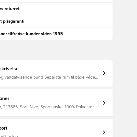
s returret
t prisgaranti
oner tilfredse kunder siden 1995
krivelse
og vandafvisende bund Separate rum til både våde
og tørre ejendele Måler 25 x 12 x 12 Fremstillet i 100% polyester
ioner
 243865, Sort, Nike, Sportstaske, 100% Polyester
ort
 at hjælpe