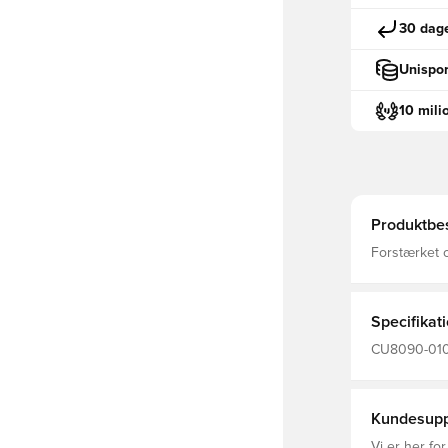
30 dage
Unispor
10 mili
Produktbes
Forstærket 
Specifikat
CU8090-010,
Kundesupp
Vi er her for