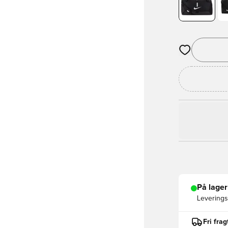
Åbner en Moda
På lager
Leveringst
Fri fra