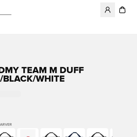
Åbner en Modal ti
DMY TEAM M DUFF
/BLACK/WHITE
FARVER