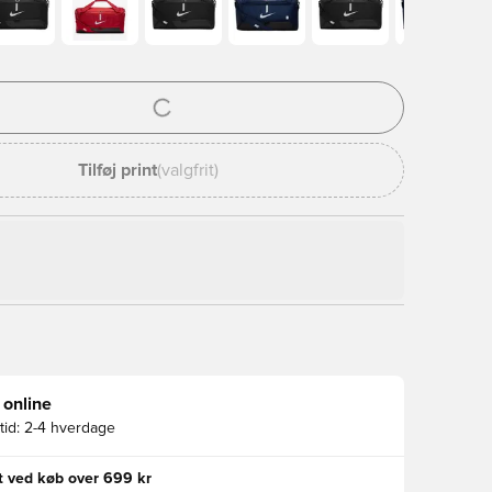
l til at logge ind eller tilmelde dig som medlem
Tilføj print
(valgfrit)
 online
id:
2-4 hverdage
gt ved køb over 699 kr