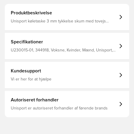
Produktbeskrivelse
Unisport køletaske 3 mm tykkelse skum med tovejs
lynlås Korte bærestropper på to sider Lang bærestrop
(kan tilsluttes) fra for- og bagsiden UV-resistent
Vandafvisende 100% polyester Størrelse: 25* 25* 30
Specifikationer
U230015-01, 344918, Voksne, Kvinder, Mænd, Unisport,
Sort, Tasker
Kundesupport
Vi er her for at hjælpe
Autoriseret forhandler
Unisport er autoriseret forhandler af førende brands