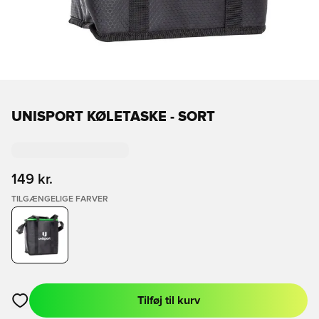
UNISPORT KØLETASKE - SORT
149 kr.
TILGÆNGELIGE FARVER
Tilføj til kurv
Åbner en Modal til at logge ind eller tilmelde dig som medlem