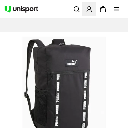
Åbner en Modal til at logge 