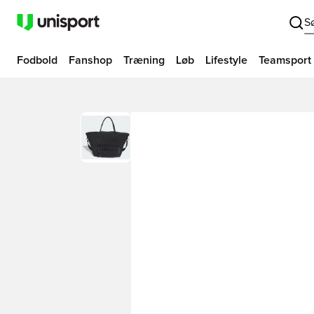
S
Fodbold
Fanshop
Træning
Løb
Lifestyle
Teamsport