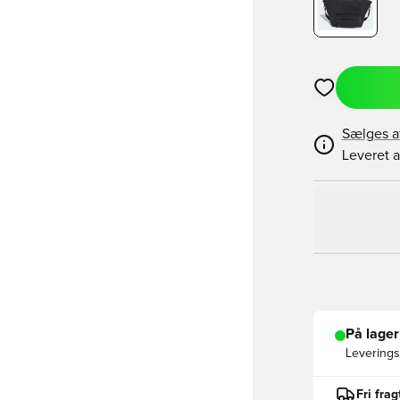
Åbner en Moda
Sælges a
Leveret a
På lager
Leveringst
Fri fra