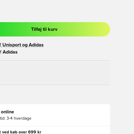
Tilføj til kurv
l til at logge ind eller tilmelde dig som medlem
f
Unisport og
Adidas
f
Adidas
 online
id:
3-4 hverdage
gt ved køb over 699 kr