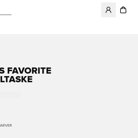
Åbner en Modal ti
S FAVORITE
LTASKE
FARVER